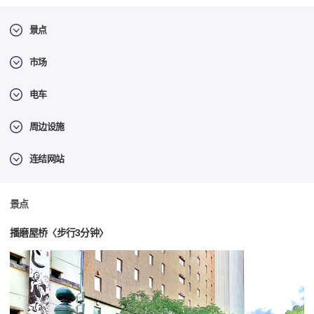
景点
市场
电车
周边设施
连结网站
景点
播磨屋桥〈步行3分钟〉