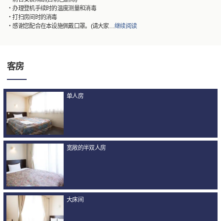
・办理登机手续时的温度测量和消毒
・打扫房间时的消毒
・感谢您配合在本设施佩戴口罩。(请大家
…
继续阅读
客房
单人房
宽敞的半双人房
大床间